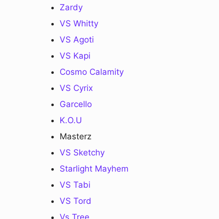
Zardy
VS Whitty
VS Agoti
VS Kapi
Cosmo Calamity
VS Cyrix
Garcello
K.O.U
Masterz
VS Sketchy
Starlight Mayhem
VS Tabi
VS Tord
Vs Tree