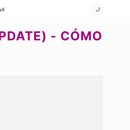
il
🌙
PDATE) - CÓMO