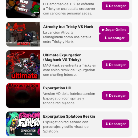
El Demoman de TF2 se enfrenta
⬇ Descargar
a Tricky en una batalla crossover
con canciones personalizadas.
Atrocity but Tricky VS Hank
▶ Jugar Online
La canción Atrocity
reimaginada como una batalla
⬇ Descargar
entre Tricky y Hank.
Ultimate Expurgation
(Maghank VS Tricky)
⬇ Descargar
MAG Hank se enfrenta a Tricky en
este épico remix de Expurgation
con charting intenso.
Expurgation HD
Versión HD de la icónica canción
⬇ Descargar
Expurgation con sprites y
fondos redibujados.
Expurgation Splatoon Reskin
Expurgation rediseñado con
⬇ Descargar
personajes y estilo visual de
Splatoon.