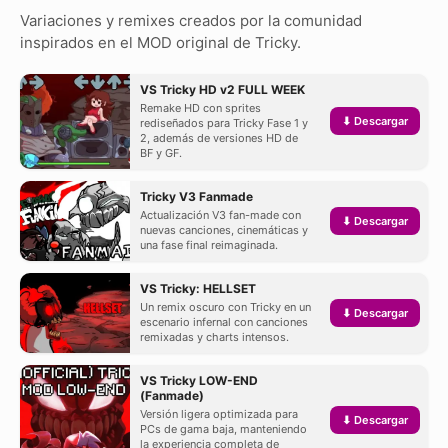
Variaciones y remixes creados por la comunidad
inspirados en el MOD original de Tricky.
VS Tricky HD v2 FULL WEEK
Remake HD con sprites
⬇ Descargar
rediseñados para Tricky Fase 1 y
2, además de versiones HD de
BF y GF.
Tricky V3 Fanmade
Actualización V3 fan-made con
⬇ Descargar
nuevas canciones, cinemáticas y
una fase final reimaginada.
VS Tricky: HELLSET
Un remix oscuro con Tricky en un
⬇ Descargar
escenario infernal con canciones
remixadas y charts intensos.
VS Tricky LOW-END
(Fanmade)
Versión ligera optimizada para
⬇ Descargar
PCs de gama baja, manteniendo
la experiencia completa de