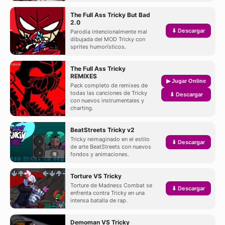
The Full Ass Tricky But Bad
2.0
⬇ Descargar
Parodia intencionalmente mal
dibujada del MOD Tricky con
sprites humorísticos.
The Full Ass Tricky
REMIXES
▶ Jugar Online
Pack completo de remixes de
todas las canciones de Tricky
⬇ Descargar
con nuevos instrumentales y
charting.
BeatStreets Tricky v2
Tricky reimaginado en el estilo
⬇ Descargar
de arte BeatStreets con nuevos
fondos y animaciones.
Torture VS Tricky
Torture de Madness Combat se
⬇ Descargar
enfrenta contra Tricky en una
intensa batalla de rap.
Demoman VS Tricky