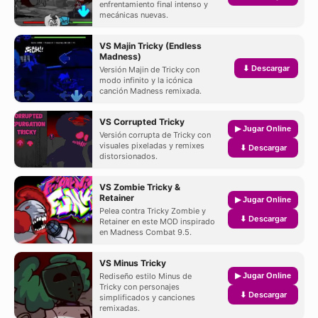
enfrentamiento final intenso y
mecánicas nuevas.
VS Majin Tricky (Endless
Madness)
⬇ Descargar
Versión Majin de Tricky con
modo infinito y la icónica
canción Madness remixada.
VS Corrupted Tricky
▶ Jugar Online
Versión corrupta de Tricky con
visuales pixeladas y remixes
⬇ Descargar
distorsionados.
VS Zombie Tricky &
Retainer
▶ Jugar Online
Pelea contra Tricky Zombie y
⬇ Descargar
Retainer en este MOD inspirado
en Madness Combat 9.5.
VS Minus Tricky
Rediseño estilo Minus de
▶ Jugar Online
Tricky con personajes
⬇ Descargar
simplificados y canciones
remixadas.