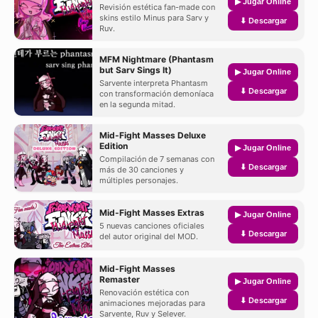
▶ Jugar Online
Revisión estética fan-made con
skins estilo Minus para Sarv y
⬇ Descargar
Ruv.
MFM Nightmare (Phantasm
but Sarv Sings It)
▶ Jugar Online
Sarvente interpreta Phantasm
⬇ Descargar
con transformación demoníaca
en la segunda mitad.
Mid-Fight Masses Deluxe
Edition
▶ Jugar Online
Compilación de 7 semanas con
⬇ Descargar
más de 30 canciones y
múltiples personajes.
Mid-Fight Masses Extras
▶ Jugar Online
5 nuevas canciones oficiales
⬇ Descargar
del autor original del MOD.
Mid-Fight Masses
Remaster
▶ Jugar Online
Renovación estética con
⬇ Descargar
animaciones mejoradas para
Sarvente, Ruv y Selever.