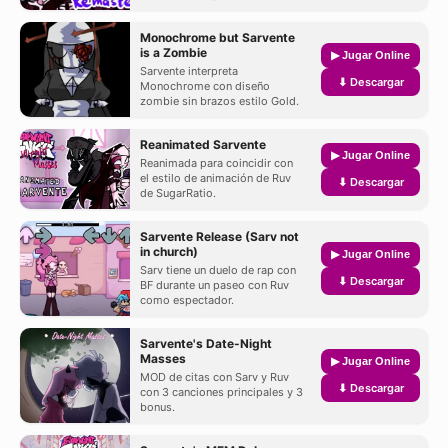
Monochrome but Sarvente
is a Zombie
▶ Jugar Online
Sarvente interpreta
⬇ Descargar
Monochrome con diseño
zombie sin brazos estilo Gold.
Reanimated Sarvente
▶ Jugar Online
Reanimada para coincidir con
el estilo de animación de Ruv
⬇ Descargar
de SugarRatio.
Sarvente Release (Sarv not
in church)
▶ Jugar Online
Sarv tiene un duelo de rap con
⬇ Descargar
BF durante un paseo con Ruv
como espectador.
Sarvente's Date-Night
Masses
▶ Jugar Online
MOD de citas con Sarv y Ruv
⬇ Descargar
con 3 canciones principales y 3
bonus.