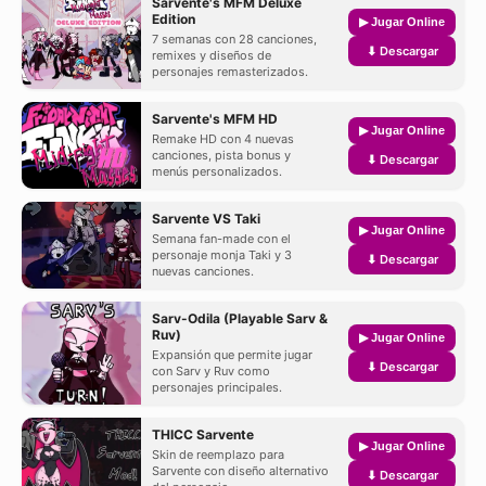
Sarvente's MFM Deluxe
Edition
▶ Jugar Online
7 semanas con 28 canciones,
⬇ Descargar
remixes y diseños de
personajes remasterizados.
Sarvente's MFM HD
▶ Jugar Online
Remake HD con 4 nuevas
canciones, pista bonus y
⬇ Descargar
menús personalizados.
Sarvente VS Taki
▶ Jugar Online
Semana fan-made con el
personaje monja Taki y 3
⬇ Descargar
nuevas canciones.
Sarv-Odila (Playable Sarv &
Ruv)
▶ Jugar Online
Expansión que permite jugar
⬇ Descargar
con Sarv y Ruv como
personajes principales.
THICC Sarvente
▶ Jugar Online
Skin de reemplazo para
Sarvente con diseño alternativo
⬇ Descargar