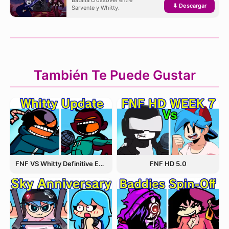
Batalla crossover entre
⬇ Descargar
Sarvente y Whitty.
También Te Puede Gustar
FNF VS Whitty Definitive Edition
FNF HD 5.0