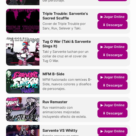
del personaje.
Triple Trouble: Sarvente's
▶ Jugar Online
Sacred Scuffle
Cover de Triple Trouble por
⬇ Descargar
Sarv, Ruv, Selever y Taki.
Tug O War (Taki & Sarvente
Sings It)
▶ Jugar Online
Taki y Sarvente luchan por un
⬇ Descargar
collar de cruz en el cover de
Tug O War.
MFM B-Side
▶ Jugar Online
MFM fusionado con remixes B-
Side, nuevos colores y diseños
⬇ Descargar
de personajes.
Ruv Remaster
▶ Jugar Online
Ruv reanimado con
animaciones mejoradas
⬇ Descargar
incluyendo efecto de estela.
Sarvente VS Whitty
▶ Jugar Online