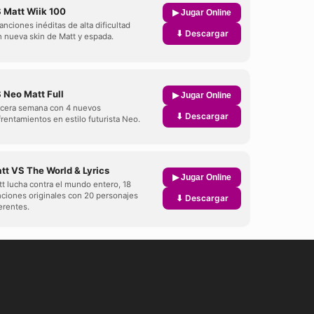
 Matt Wiik 100
▶ Jugar Online
anciones inéditas de alta dificultad
⬇ Descargar
 nueva skin de Matt y espada.
 Neo Matt Full
▶ Jugar Online
rcera semana con 4 nuevos
⬇ Descargar
rentamientos en estilo futurista Neo.
tt VS The World & Lyrics
▶ Jugar Online
t lucha contra el mundo entero, 18
ciones originales con 20 personajes
⬇ Descargar
erentes.