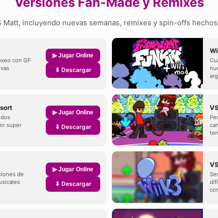
Versiones Fan-Made y Remixes
 Matt, incluyendo nuevas semanas, remixes y spin-offs hechos 
Wi
▶ Jugar Online
oxeo con GF
Cua
evas
nu
⬇ Descargar
ar
sort
VS
▶ Jugar Online
idos
Per
ón super
can
⬇ Descargar
ten
VS
▶ Jugar Online
ciones de
Se
usicales
dif
⬇ Descargar
con