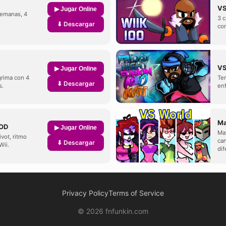
VS
▶ Jugar Online
semanas, 4
3 c
⬇ Descargar
con
VS
▶ Jugar Online
sgrima con 4
Te
⬇ Descargar
s.
enf
Ma
MOD
▶ Jugar Online
Mat
vot, ritmo
can
⬇ Descargar
Wii.
dif
Privacy Policy
Terms of Service
© 2026 fnfunkin.com