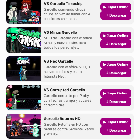
VS Garcello Timeskip
▶ Jugar Online
Garcello comiendo chupa
chups en vez de fumar con 4
⬇ Descargar
canciones animadas.
VS Minus Garcello
▶ Jugar Online
MOD de Garcello con estética
Minus y nuevas skins para
⬇ Descargar
todos los personajes.
VS Neo Garcello
▶ Jugar Online
Garcello con estética NEO, 3
nuevos remixes y estilo
⬇ Descargar
futurista Neo.
VS Corrupted Garcello
▶ Jugar Online
Garcello corrupto por Pibby
con flechas trampa y vocales
⬇ Descargar
corrompidas.
Garcello Returns HD
▶ Jugar Online
Garcello Returns en HD con
batallas contra Sarvente, Zardy
⬇ Descargar
y Whitty.