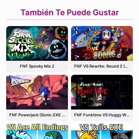
También Te Puede Gustar
FNF Spooky Mix 2
FNF VS Rewrite: Round 2 (Sonic.EXE)
FNF Powerjack (Sonic.EXE Rerun)
FNF Funktime VS Huggy Wuggy