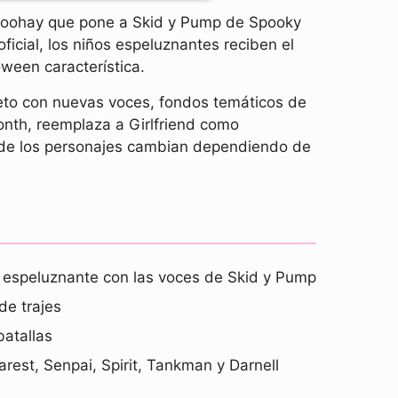
enoohay que pone a Skid y Pump de Spooky
icial, los niños espeluznantes reciben el
ween característica.
eto con nuevas voces, fondos temáticos de
onth, reemplaza a Girlfriend como
es de los personajes cambian dependiendo de
x espeluznante con las voces de Skid y Pump
de trajes
batallas
st, Senpai, Spirit, Tankman y Darnell