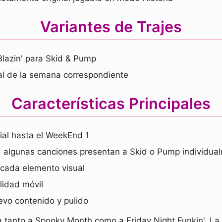
Variantes de Trajes
 Blazin' para Skid & Pump
al de la semana correspondiente
Características Principales
ial hasta el WeekEnd 1
 algunas canciones presentan a Skid o Pump individua
 cada elemento visual
lidad móvil
evo contenido y pulido
a tanto a Spooky Month como a Friday Night Funkin'. L