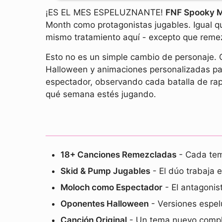
¡ES EL MES ESPELUZNANTE!
FNF Spooky M
Month como protagonistas jugables. Igual qu
mismo tratamiento aquí - excepto que remez
Esto no es un simple cambio de personaje. 
Halloween y animaciones personalizadas par
espectador, observando cada batalla de rap.
qué semana estés jugando.
18+ Canciones Remezcladas
- Cada tem
Skid & Pump Jugables
- El dúo trabaja 
Moloch como Espectador
- El antagonis
Oponentes Halloween
- Versiones espel
Canción Original
- Un tema nuevo comple