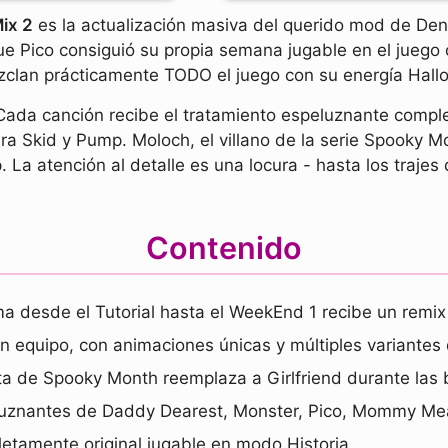
ix 2
es la actualización masiva del querido mod de D
e Pico consiguió su propia semana jugable en el juego of
clan prácticamente TODO el juego con su energía Hallo
Cada canción recibe el tratamiento espeluznante compl
a Skid y Pump. Moloch, el villano de la serie Spooky M
 La atención al detalle es una locura - hasta los traj
Contenido
a desde el Tutorial hasta el WeekEnd 1 recibe un remi
en equipo, con animaciones únicas y múltiples variantes 
ta de Spooky Month reemplaza a Girlfriend durante las 
uznantes de Daddy Dearest, Monster, Pico, Mommy Meare
tamente original jugable en modo Historia