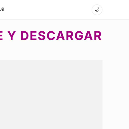
il
🌙
NE Y DESCARGAR