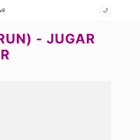
il
🌙
RUN) - JUGAR
AR