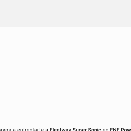
Play FNF Powerjack
spera a enfrentarte a
Fleetway Super Sonic
en
FNF Pow