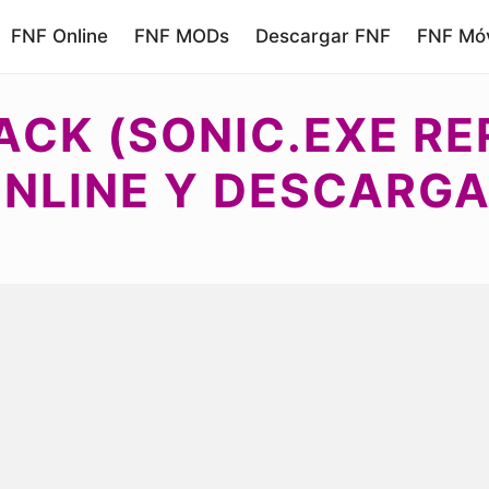
FNF Online
FNF MODs
Descargar FNF
FNF Móv
CK (SONIC.EXE RE
NLINE Y DESCARG