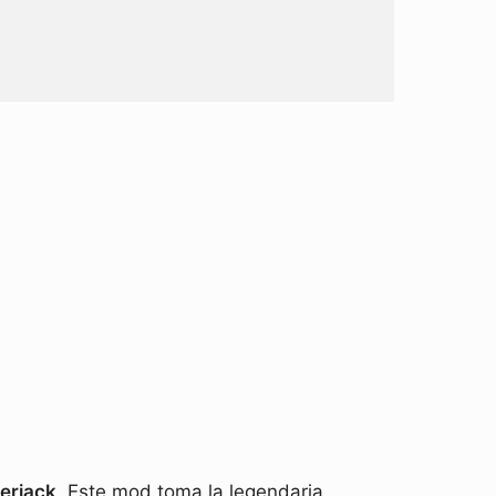
erjack
. Este mod toma la legendaria