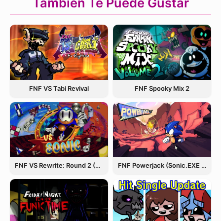
También Te Puede Gustar
FNF VS Tabi Revival
FNF Spooky Mix 2
FNF VS Rewrite: Round 2 (Sonic.EXE)
FNF Powerjack (Sonic.EXE Rerun)