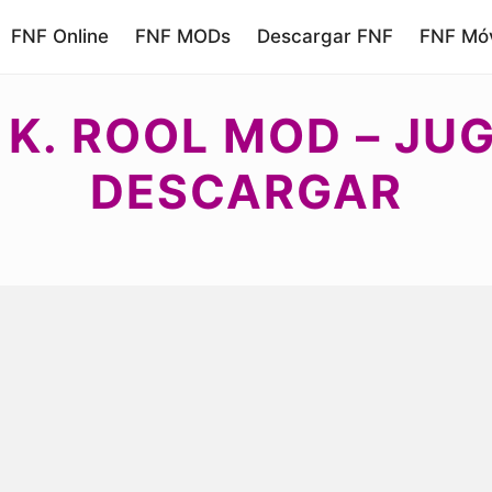
FNF Online
FNF MODs
Descargar FNF
FNF Móv
 K. ROOL MOD – JU
DESCARGAR