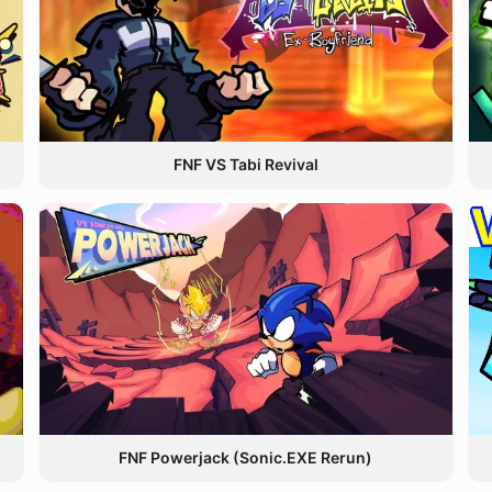
FNF VS Tabi Revival
FNF Powerjack (Sonic.EXE Rerun)