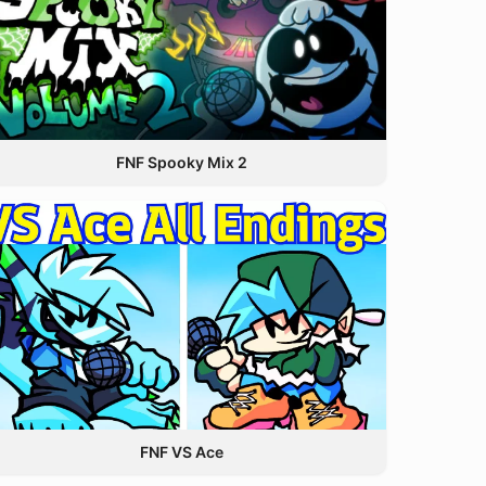
FNF Spooky Mix 2
FNF VS Ace