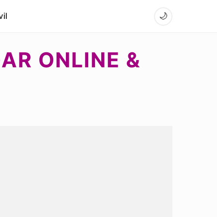
il
🌙
GAR ONLINE &