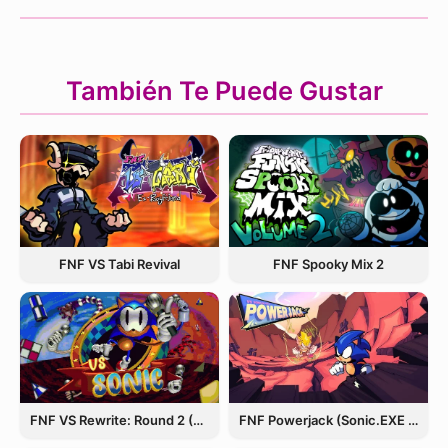
También Te Puede Gustar
FNF VS Tabi Revival
FNF Spooky Mix 2
FNF VS Rewrite: Round 2 (Sonic.EXE)
FNF Powerjack (Sonic.EXE Rerun)