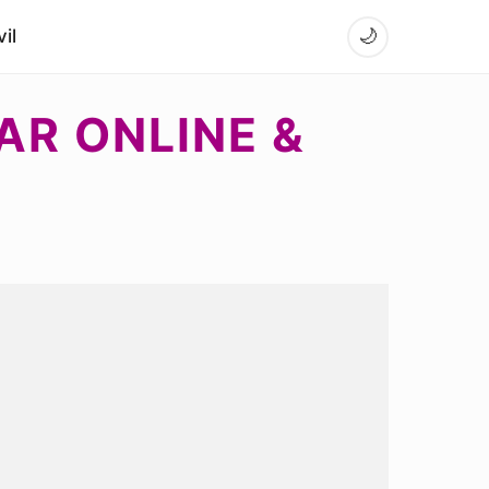
il
🌙
AR ONLINE &