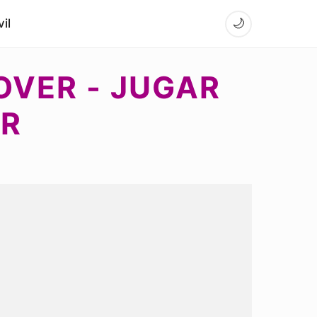
il
🌙
OVER - JUGAR
AR