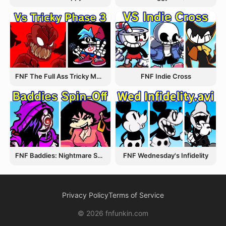
FNF The Full Ass Tricky MOD
FNF Indie Cross
FNF Wednesday's Infidelity
FNF Baddies: Nightmare Spin Off
Privacy Policy
Terms of Service
© 2026 fnfunkin.com