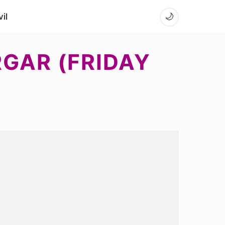
il
🌙
RGAR (FRIDAY