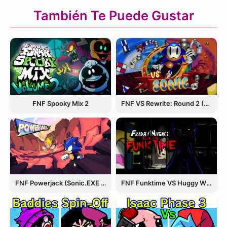
También Te Puede Gustar
FNF Spooky Mix 2
FNF VS Rewrite: Round 2 (Sonic.EXE)
FNF Powerjack (Sonic.EXE Rerun)
FNF Funktime VS Huggy Wuggy