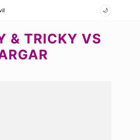
il
🌙
 & TRICKY VS
CARGAR