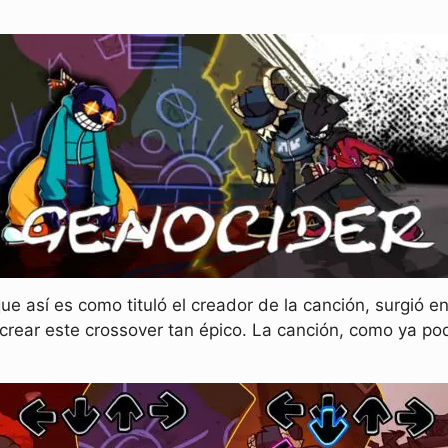
que así es como tituló el creador de la canción, surgió 
 crear este crossover tan épico. La canción, como ya po