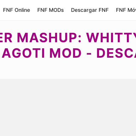
FNF Online
FNF MODs
Descargar FNF
FNF Móv
ER MASHUP: WHITTY
& AGOTI MOD - DES