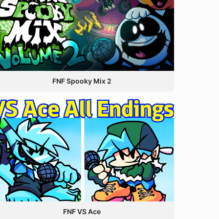
FNF Spooky Mix 2
FNF VS Ace