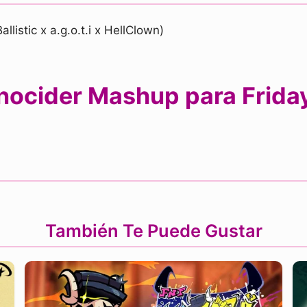
listic x a.g.o.t.i x HellClown)
ocider Mashup para Friday
También Te Puede Gustar