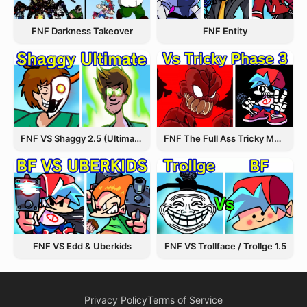
FNF Entity
FNF Darkness Takeover
FNF VS Shaggy 2.5 (Ultimate Update)
FNF The Full Ass Tricky MOD
FNF VS Edd & Uberkids
FNF VS Trollface / Trollge 1.5
Privacy Policy
Terms of Service