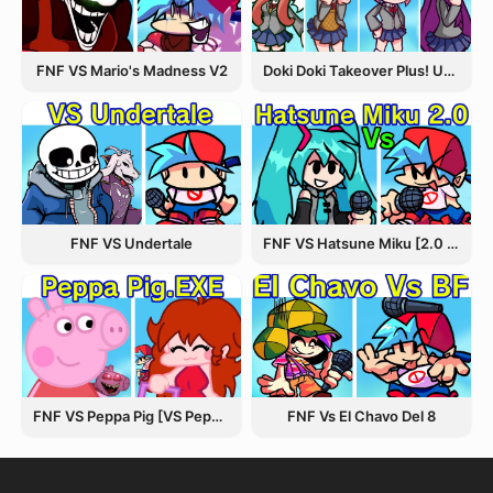
Doki Doki Takeover Plus! Update 3.5
FNF VS Mario's Madness V2
FNF VS Undertale
FNF VS Hatsune Miku [2.0 Update]
FNF VS Peppa Pig [VS Peppa.EXE]
FNF Vs El Chavo Del 8