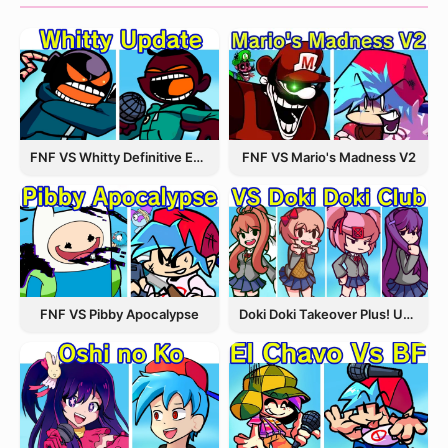
FNF VS Whitty Definitive Edition
FNF VS Mario's Madness V2
FNF VS Pibby Apocalypse
Doki Doki Takeover Plus! Update 3.5