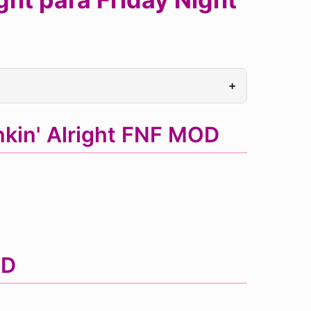
+
nkin' Alright FNF MOD
OD