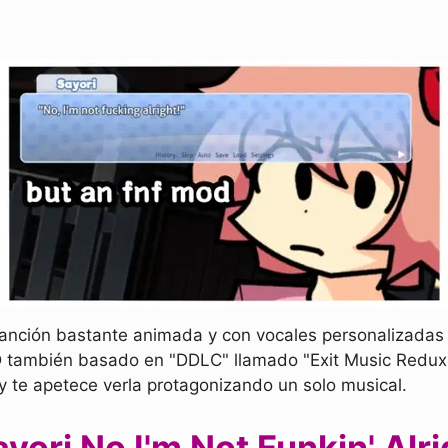
nción bastante animada y con vocales personalizadas 
D también basado en "DDLC" llamado "Exit Music Redux
 y te apetece verla protagonizando un solo musical.
ori No I'm Not Funkin' Alri