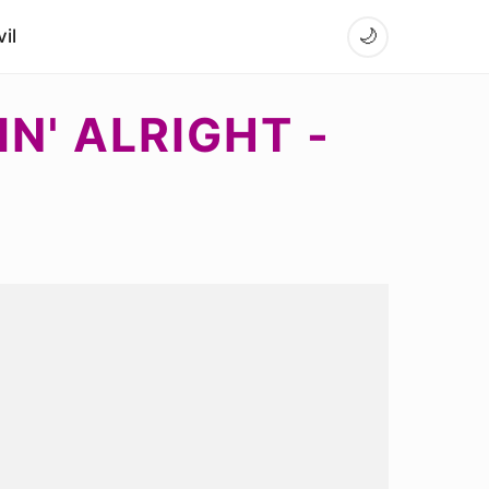
il
🌙
IN' ALRIGHT -