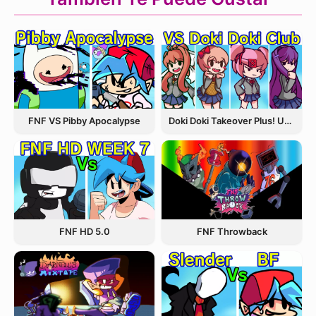
FNF VS Pibby Apocalypse
Doki Doki Takeover Plus! Update 3.5
FNF Throwback
FNF HD 5.0