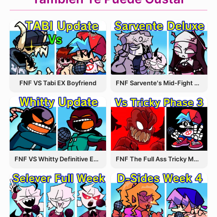
FNF Sarvente's Mid-Fight Masses
FNF VS Tabi EX Boyfriend
FNF VS Whitty Definitive Edition
FNF The Full Ass Tricky MOD