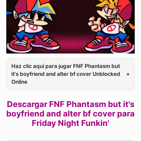
Haz clic aquí para jugar FNF Phantasm but
it's boyfriend and alter bf cover Unblocked
+
Online
Descargar FNF Phantasm but it's
boyfriend and alter bf cover para
Friday Night Funkin'