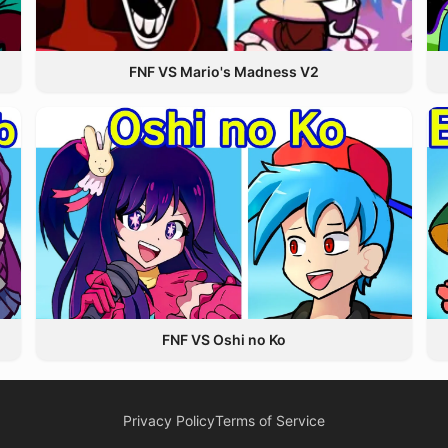
FNF VS Mario's Madness V2
FNF VS Oshi no Ko
Privacy Policy
Terms of Service