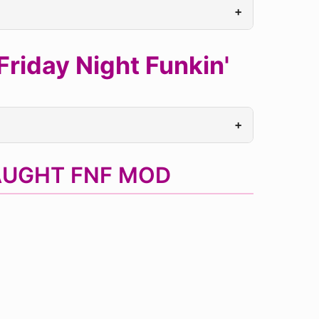
+
iday Night Funkin'
+
LAUGHT FNF MOD