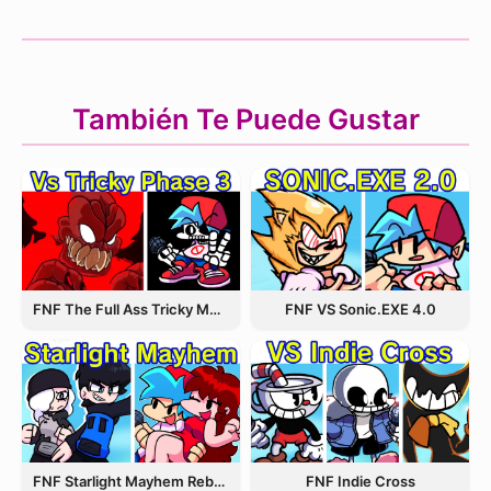
También Te Puede Gustar
FNF The Full Ass Tricky MOD
FNF VS Sonic.EXE 4.0
FNF Starlight Mayhem Rebooted
FNF Indie Cross