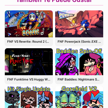
FNF VS Rewrite: Round 2 (Sonic.EXE)
FNF Powerjack (Sonic.EXE Rerun)
FNF Funktime VS Huggy Wuggy
FNF Baddies: Nightmare Spin Off