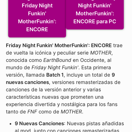
Friday Night
Night Funkin'
Funkin'
MotherFunkin':
MotherFunkin':
ENCORE para PC
ENCORE
Friday Night Funkin' MotherFunkin': ENCORE
trae
de vuelta la icónica y peculiar serie
MOTHER
,
conocida como
EarthBound
en Occidente, al
mundo de
Friday Night Funkin'
. Esta primera
versión, llamada
Batch 1
, incluye un total de
9
nuevas canciones
, versiones remasterizadas de
canciones de la versión anterior y varias
características nuevas que prometen una
experiencia divertida y nostálgica para los fans
tanto de
FNF
como de
MOTHER
.
9 Nuevas Canciones
: Nuevas pistas añadidas
al mod, junto con canciones remasterizadas