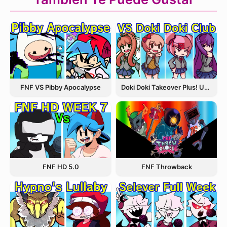
FNF VS Pibby Apocalypse
Doki Doki Takeover Plus! Update 3.5
FNF Throwback
FNF HD 5.0