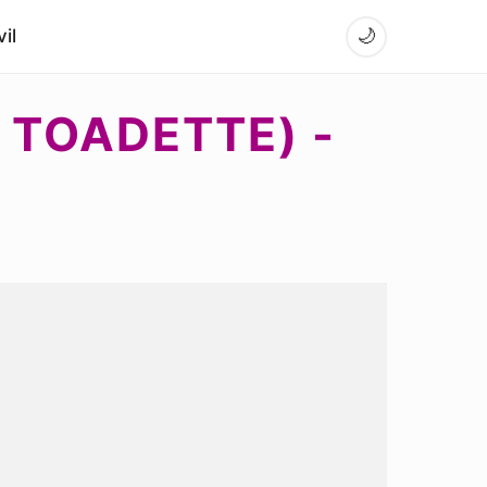
il
🌙
 TOADETTE) -