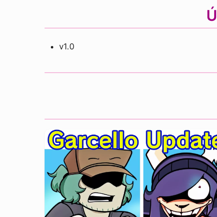
Ú
v1.0