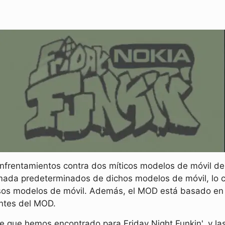
nfrentamientos contra dos míticos modelos de móvil d
amada predeterminados de dichos modelos de móvil, lo c
sos modelos de móvil. Además, el MOD está basado en 
ntes del MOD.
que hemos encontrado para Friday Night Funkin', y las