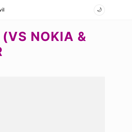
il
🌙
 (VS NOKIA &
R