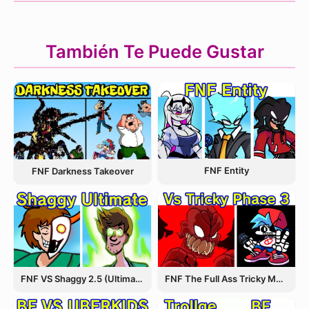
También Te Puede Gustar
FNF Entity
FNF Darkness Takeover
FNF VS Shaggy 2.5 (Ultimate Update)
FNF The Full Ass Tricky MOD