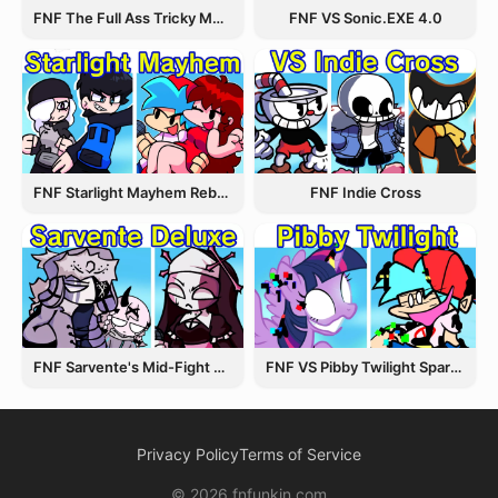
FNF The Full Ass Tricky MOD
FNF VS Sonic.EXE 4.0
FNF Starlight Mayhem Rebooted
FNF Indie Cross
FNF Sarvente's Mid-Fight Masses
FNF VS Pibby Twilight Sparkle
Privacy Policy
Terms of Service
© 2026 fnfunkin.com