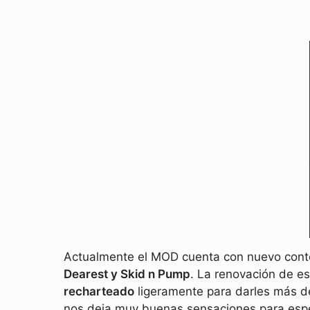
Actualmente el MOD cuenta con nuevo conte
Dearest y Skid n Pump
. La renovación de e
recharteado
ligeramente para darles más de
nos deja muy buenas sensaciones para esper