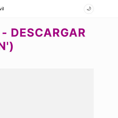
il
🌙
6 - DESCARGAR
N')