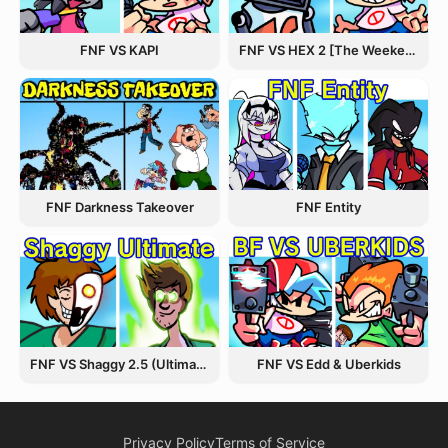
FNF VS KAPI
FNF VS HEX 2 [The Weekend Update]
FNF Entity
FNF Darkness Takeover
FNF VS Shaggy 2.5 (Ultimate Update)
FNF VS Edd & Uberkids
Privacy Policy
Terms of Service