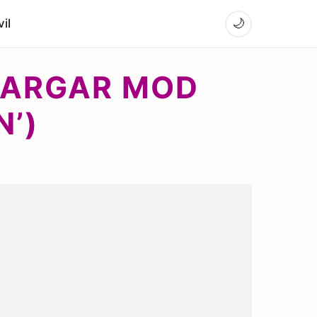
il
🌙
SCARGAR MOD
N’)