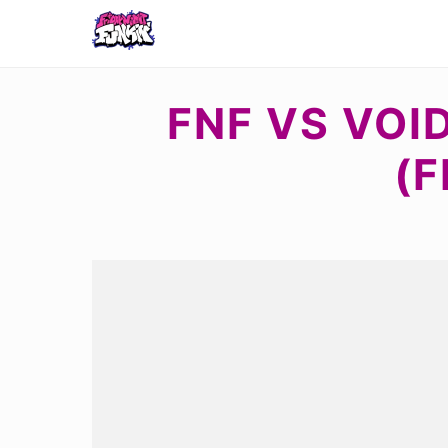
FNF VS VOI
(F