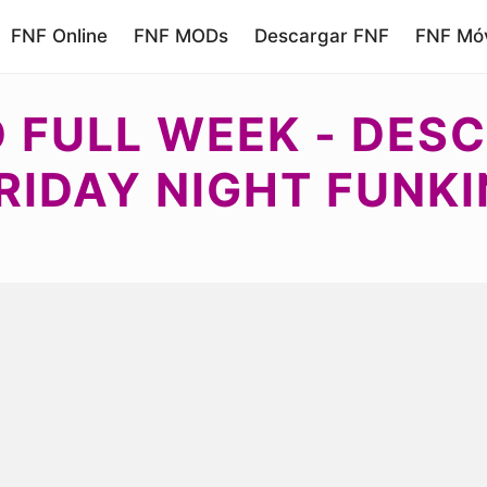
FNF Online
FNF MODs
Descargar FNF
FNF Móv
D FULL WEEK - DE
RIDAY NIGHT FUNKI