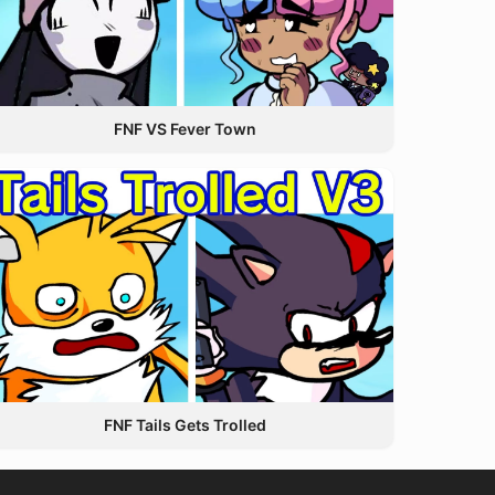
FNF VS Fever Town
FNF Tails Gets Trolled