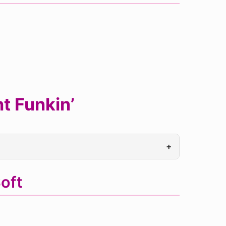
t Funkin’
+
oft