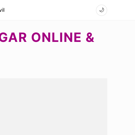
il
🌙
UGAR ONLINE &