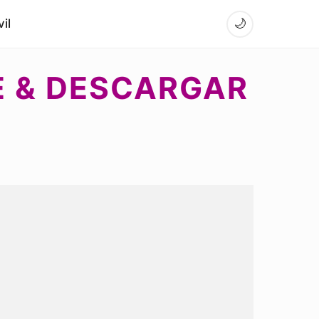
il
🌙
E & DESCARGAR