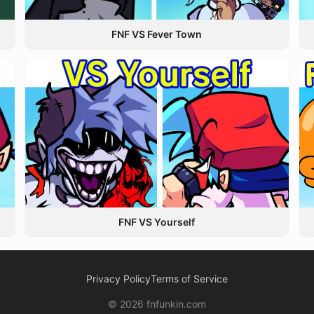
FNF VS Fever Town
FNF VS Yourself
Privacy Policy
Terms of Service
© 2026 fnfunkin.com