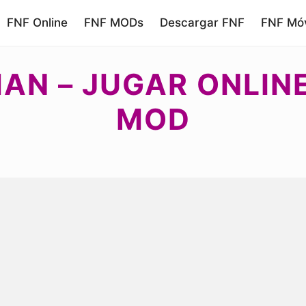
FNF Online
FNF MODs
Descargar FNF
FNF Móv
MAN – JUGAR ONLIN
MOD