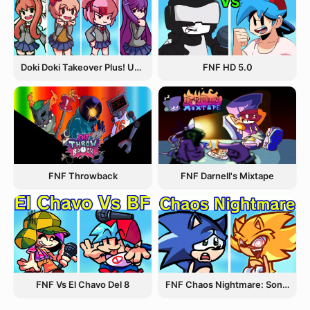
Doki Doki Takeover Plus! Update 3.5
FNF HD 5.0
FNF Throwback
FNF Darnell's Mixtape
FNF Vs El Chavo Del 8
FNF Chaos Nightmare: Sonic VS Fleetway