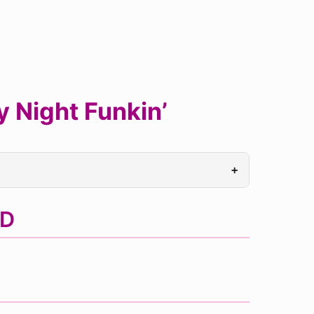
 Night Funkin’
+
OD