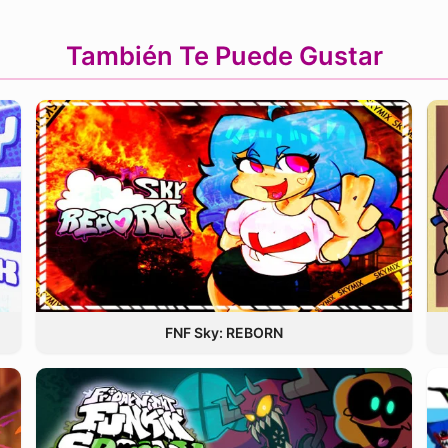
También Te Puede Gustar
FNF Sky: REBORN