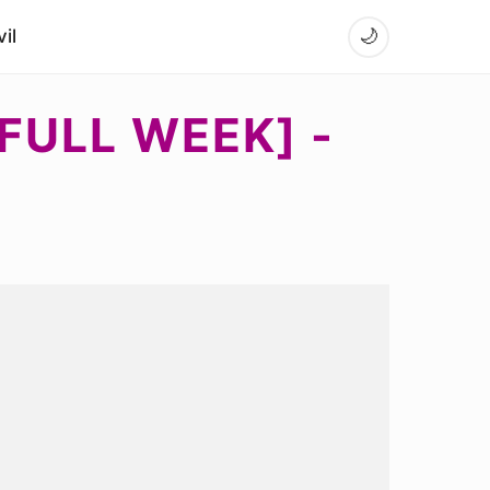
il
🌙
FULL WEEK] -