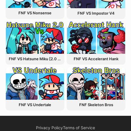
FNF VS Nonsense
FNF VS Impostor V4
FNF VS Hatsune Miku [2.0 Update]
FNF VS Accelerant Hank
FNF VS Undertale
FNF Skeleton Bros
Privacy Policy
Terms of Service