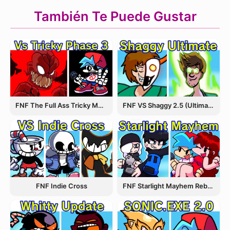
También Te Puede Gustar
FNF The Full Ass Tricky MOD
FNF VS Shaggy 2.5 (Ultimate Update)
FNF Indie Cross
FNF Starlight Mayhem Rebooted