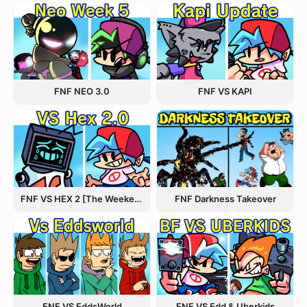
FNF NEO 3.0
FNF VS KAPI
FNF VS HEX 2 [The Weekend Update]
FNF Darkness Takeover
FNF VS EddsWorld
FNF VS Edd & Uberkids