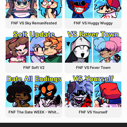
FNF VS Sky Remanifested
FNF VS Huggy Wuggy
FNF VS Fever Town
FNF Soft V2
FNF The Date WEEK - Whitty and Carol
FNF VS Yourself