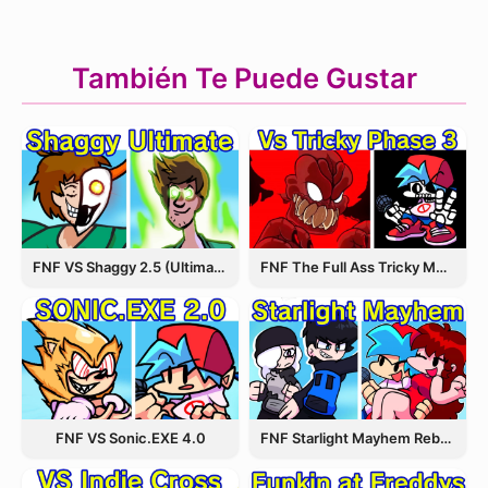
También Te Puede Gustar
FNF VS Shaggy 2.5 (Ultimate Update)
FNF The Full Ass Tricky MOD
FNF VS Sonic.EXE 4.0
FNF Starlight Mayhem Rebooted