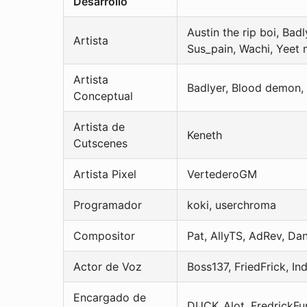
Desarrollo
Austin the rip boi, Ba
Artista
Sus_pain, Wachi, Yeet 
Artista
Badlyer, Blood demon,
Conceptual
Artista de
Keneth
Cutscenes
Artista Pixel
VertederoGM
Programador
koki, userchroma
Compositor
Pat, AllyTS, AdRev, Da
Actor de Voz
Boss137, FriedFrick, I
Encargado de
DUCK_Alot, FredrickFu