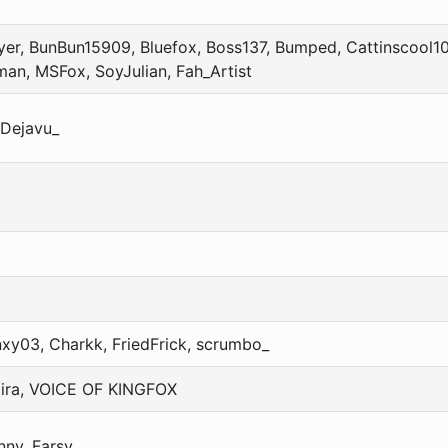
dlyer, BunBun15909, Bluefox, Boss137, Bumped, Cattinscool1
man, MSFox, SoyJulian, Fah_Artist
 Dejavu_
nxy03, Charkk, FriedFrick, scrumbo_
ndira, VOICE OF KINGFOX
nny, Farsy