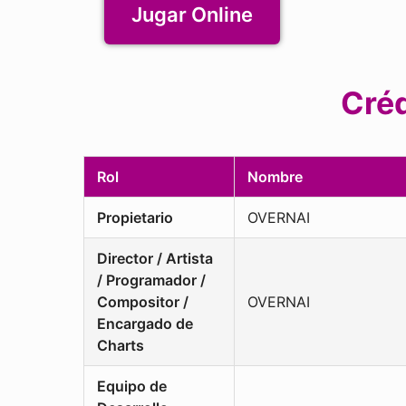
Jugar Online
Créd
Rol
Nombre
Propietario
OVERNAI
Director / Artista
/ Programador /
Compositor /
OVERNAI
Encargado de
Charts
Equipo de