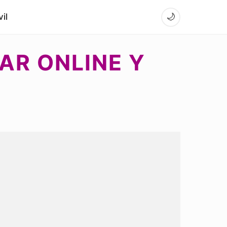
il
🌙
AR ONLINE Y