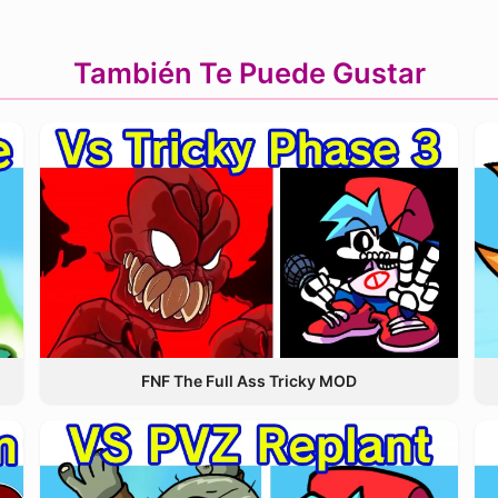
También Te Puede Gustar
FNF The Full Ass Tricky MOD