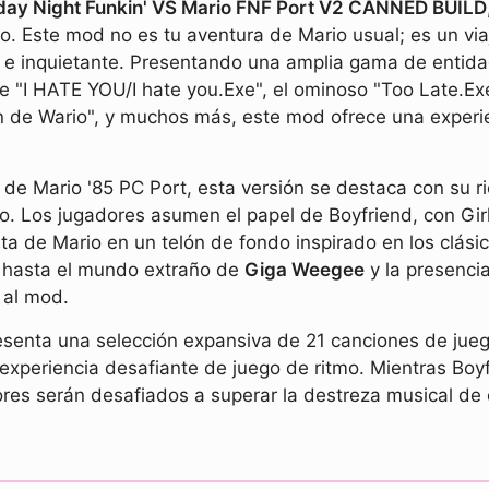
iday Night Funkin' VS Mario FNF Port V2 CANNED BUILD
. Este mod no es tu aventura de Mario usual; es un via
 e inquietante. Presentando una amplia gama de entida
te "I HATE YOU/I hate you.Exe", el ominoso "Too Late.Ex
ión de Wario", y muchos más, este mod ofrece una experi
 de Mario '85 PC Port, esta versión se destaca con su r
. Los jugadores asumen el papel de Boyfriend, con Girl
ta de Mario en un telón de fondo inspirado en los clás
hasta el mundo extraño de
Giga Weegee
y la presencia
 al mod.
nta una selección expansiva de 21 canciones de juego
xperiencia desafiante de juego de ritmo. Mientras Boyfr
res serán desafiados a superar la destreza musical de 