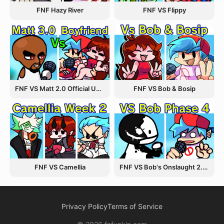
FNF Hazy River
FNF VS Flippy
FNF VS Matt 2.0 Official Update
FNF VS Bob & Bosip
FNF VS Camellia
FNF VS Bob's Onslaught 2.0 Update
Privacy Policy
Terms of Service