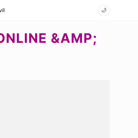
il
🌙
 ONLINE &AMP;