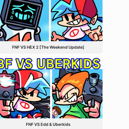
FNF VS HEX 2 [The Weekend Update]
FNF VS Edd & Uberkids