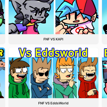
FNF VS KAPI
FNF VS EddsWorld