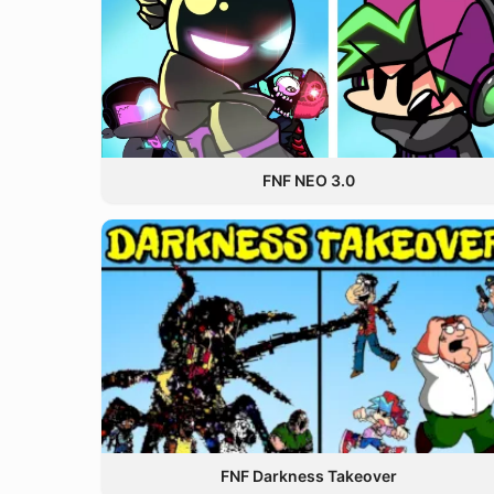
FNF NEO 3.0
FNF Darkness Takeover