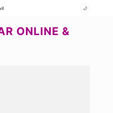
il
🌙
AR ONLINE &