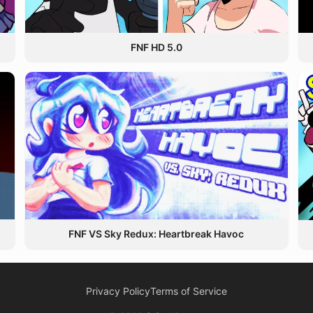
FNF HD 5.0
FNF VS Sky Redux: Heartbreak Havoc
Privacy Policy
Terms of Service