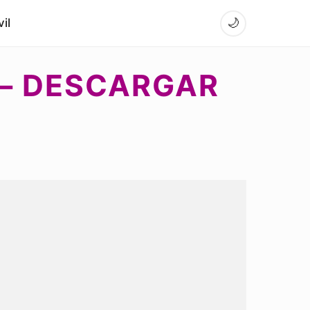
il
🌙
 – DESCARGAR