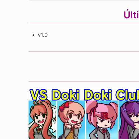
Últ
v1.0