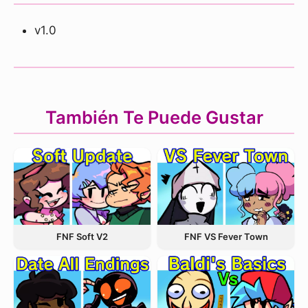
v1.0
También Te Puede Gustar
FNF VS Fever Town
FNF Soft V2